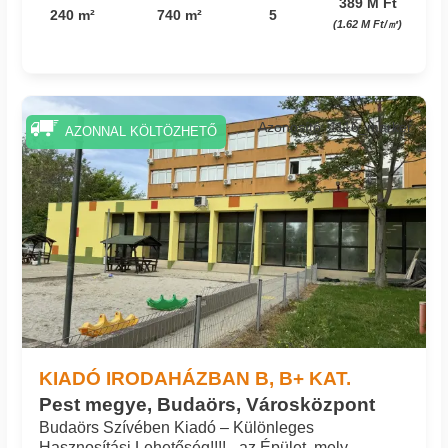
389 M Ft
240 m²
740 m²
5
(1.62 M Ft/㎡)
Azonosító: 1116_marker
AZONNAL KÖLTÖZHETŐ
KIADÓ IRODAHÁZBAN B, B+ KAT.
Pest megye, Budaörs, Városközpont
Budaörs Szívében Kiadó – Különleges
Hasznosítási Lehetőség!!!! - az Épület, mely