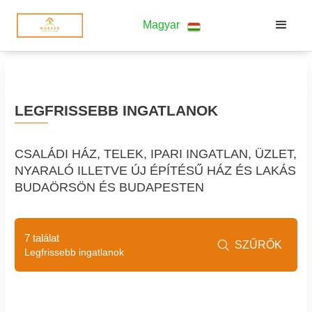
Magyar
LEGFRISSEBB INGATLANOK
CSALÁDI HÁZ, TELEK, IPARI INGATLAN, ÜZLET,
NYARALÓ ILLETVE ÚJ ÉPÍTÉSŰ HÁZ ÉS LAKÁS
BUDAÖRSÖN ÉS BUDAPESTEN
7 találat
SZŰRŐK

Legfrissebb ingatlanok