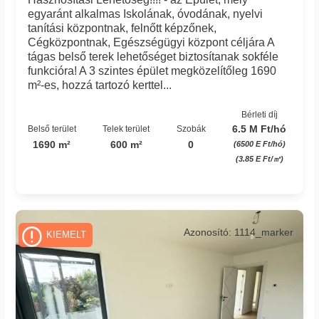
egyaránt alkalmas Iskolának, óvodának, nyelvi
tanítási központnak, felnőtt képzőnek,
Cégközpontnak, Egészségügyi központ céljára A
tágas belső terek lehetőséget biztosítanak sokféle
funkcióra! A 3 szintes épület megközelítőleg 1690
m²-es, hozzá tartozó kerttel...
Bérleti díj
6.5 M Ft/hó
Belső terület
Telek terület
Szobák
1690 m²
600 m²
0
(6500 E Ft/hó)
(3.85 E Ft/㎡)
Azonosító: 1114_marker
KIEMELT