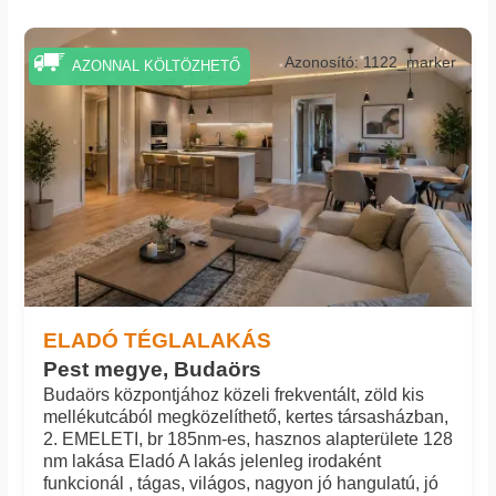
Azonosító: 1122_marker
AZONNAL KÖLTÖZHETŐ
ELADÓ TÉGLALAKÁS
Pest megye, Budaörs
Budaörs központjához közeli frekventált, zöld kis
mellékutcából megközelíthető, kertes társasházban,
2. EMELETI, br 185nm-es, hasznos alapterülete 128
nm lakása Eladó A lakás jelenleg irodaként
funkcionál , tágas, világos, nagyon jó hangulatú, jó