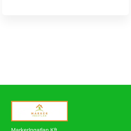
MarkerIngatlan Kft.