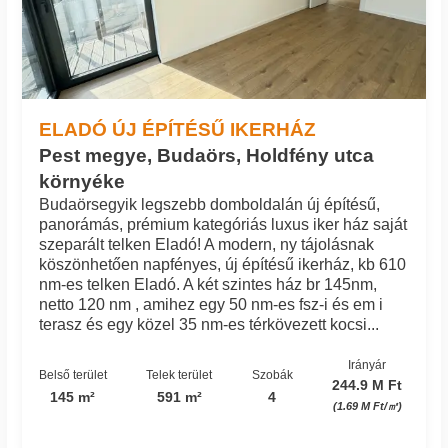
ELADÓ ÚJ ÉPÍTÉSŰ IKERHÁZ
Pest megye, Budaörs, Holdfény utca
környéke
Budaörsegyik legszebb domboldalán új építésű,
panorámás, prémium kategóriás luxus iker ház saját
szeparált telken Eladó! A modern, ny tájolásnak
köszönhetően napfényes, új építésű ikerház, kb 610
nm-es telken Eladó. A két szintes ház br 145nm,
netto 120 nm , amihez egy 50 nm-es fsz-i és em i
terasz és egy közel 35 nm-es térkövezett kocsi...
Irányár
Belső terület
Telek terület
Szobák
244.9 M Ft
145 m²
591 m²
4
(1.69 M Ft/㎡)