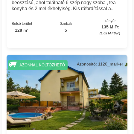
beosztású, ahol található 6 szép nagy szoba , tea
konyha és 2 mellékhelyiség. Kis ráfordítással a...
Irányár
Belső terület
Szobák
135 M Ft
128 m²
5
(1.05 M Ft/㎡)
Azonosító: 1120_marker
AZONNAL KÖLTÖZHETŐ