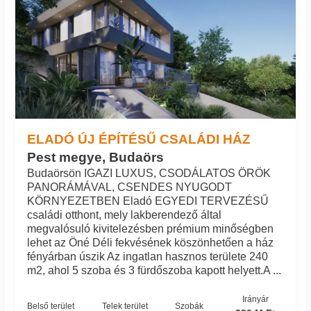
ELADÓ ÚJ ÉPÍTÉSŰ CSALÁDI HÁZ
Pest megye, Budaörs
Budaörsön IGAZI LUXUS, CSODÁLATOS ÖRÖK
PANORÁMÁVAL, CSENDES NYUGODT
KÖRNYEZETBEN Eladó EGYEDI TERVEZÉSŰ
családi otthont, mely lakberendező által
megvalósuló kivitelezésben prémium minőségben
lehet az Öné Déli fekvésének köszönhetően a ház
fényárban úszik Az ingatlan hasznos területe 240
m2, ahol 5 szoba és 3 fürdőszoba kapott helyett.A ...
Irányár
Belső terület
Telek terület
Szobák