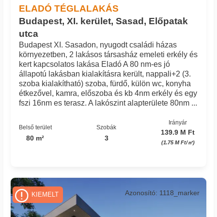
ELADÓ TÉGLALAKÁS
Budapest, XI. kerület, Sasad, Előpatak
utca
Budapest XI. Sasadon, nyugodt családi házas
környezetben, 2 lakásos társasház emeleti erkély és
kert kapcsolatos lakása Eladó A 80 nm-es jó
állapotú lakásban kialakításra került, nappali+2 (3.
szoba kialakítható) szoba, fürdő, külön wc, konyha
étkezővel, kamra, előszoba és kb 4nm erkély és egy
fszi 16nm es terasz. A lakószint alapterülete 80nm ...
Irányár
Belső terület
Szobák
139.9 M Ft
80 m²
3
(1.75 M Ft/㎡)
Azonosító: 1118_marker
KIEMELT