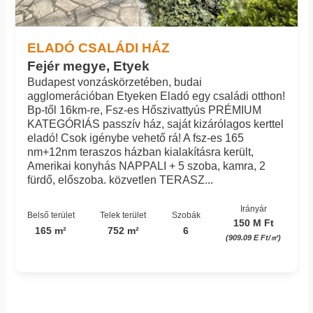
ELADÓ CSALÁDI HÁZ
Fejér megye, Etyek
Budapest vonzáskörzetében, budai
agglomerációban Etyeken Eladó egy családi otthon!
Bp-től 16km-re, Fsz-es Hőszivattyús PRÉMIUM
KATEGÓRIÁS passzív ház, saját kizárólagos kerttel
eladó! Csok igénybe vehető rá! A fsz-es 165
nm+12nm teraszos házban kialakításra került,
Amerikai konyhás NAPPALI + 5 szoba, kamra, 2
fürdő, előszoba. közvetlen TERASZ...
Irányár
Belső terület
Telek terület
Szobák
150 M Ft
165 m²
752 m²
6
(909.09 E Ft/㎡)