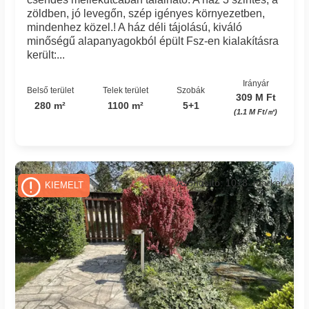
zöldben, jó levegőn, szép igényes környezetben,
mindenhez közel.! A ház déli tájolású, kiváló
minőségű alapanyagokból épült Fsz-en kialakításra
került:...
Irányár
Belső terület
Telek terület
Szobák
309 M Ft
280 m²
1100 m²
5+1
(1.1 M Ft/㎡)
Azonosító: 1078_marker
KIEMELT