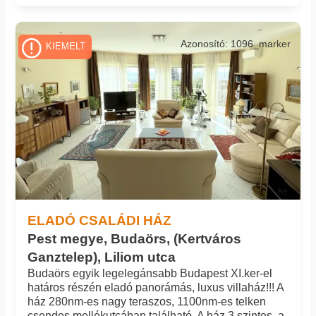
Azonosító: 1096_marker
KIEMELT
ELADÓ CSALÁDI HÁZ
Pest megye, Budaörs, (Kertváros
Ganztelep), Liliom utca
Budaörs egyik legelegánsabb Budapest XI.ker-el
határos részén eladó panorámás, luxus villaház!!! A
ház 280nm-es nagy teraszos, 1100nm-es telken
csendes mellékutcában található. A ház 3 szintes, a