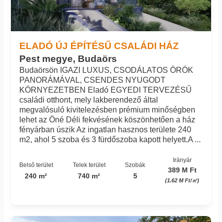
ELADÓ ÚJ ÉPÍTÉSŰ CSALÁDI HÁZ
Pest megye, Budaörs
Budaörsön IGAZI LUXUS, CSODÁLATOS ÖRÖK
PANORÁMÁVAL, CSENDES NYUGODT
KÖRNYEZETBEN Eladó EGYEDI TERVEZÉSŰ
családi otthont, mely lakberendező által
megvalósuló kivitelezésben prémium minőségben
lehet az Öné Déli fekvésének köszönhetően a ház
fényárban úszik Az ingatlan hasznos területe 240
m2, ahol 5 szoba és 3 fürdőszoba kapott helyett.A ...
Irányár
Belső terület
Telek terület
Szobák
389 M Ft
240 m²
740 m²
5
(1.62 M Ft/㎡)