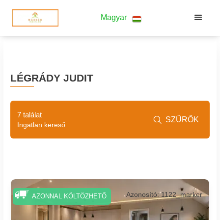
Magyar
LÉGRÁDY JUDIT
7 találat
SZŰRŐK

Ingatlan kereső
Azonosító: 1122_marker
AZONNAL KÖLTÖZHETŐ