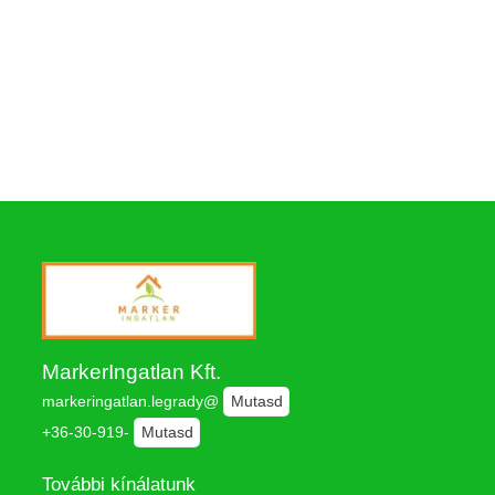
MarkerIngatlan Kft.
markeringatlan.legrady@
Mutasd
+36-30-919-
Mutasd
További kínálatunk