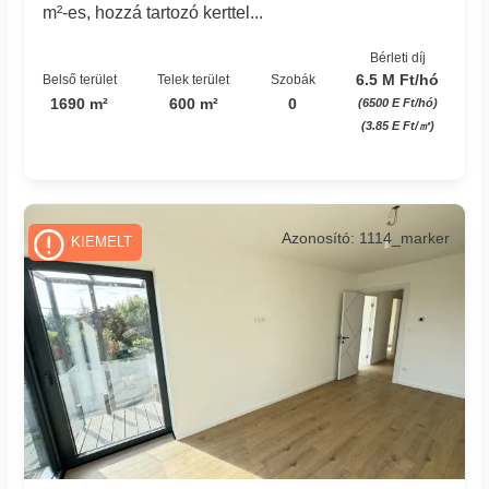
m²-es, hozzá tartozó kerttel...
Bérleti díj
6.5 M Ft/hó
Belső terület
Telek terület
Szobák
1690 m²
600 m²
0
(6500 E Ft/hó)
(3.85 E Ft/㎡)
Azonosító: 1114_marker
KIEMELT