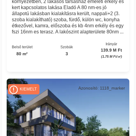
környezetben, 2 lakásos társasház emeleti erkély és
kert kapcsolatos lakása Eladó A 80 nm-es jó
állapotú lakásban kialakításra került, nappali+2 (3.
szoba kialakítható) szoba, fürdő, külön wc, konyha
étkezővel, kamra, előszoba és kb 4nm erkély és egy
fszi 16nm es terasz. A lakószint alapterülete 80nm ...
Irányár
Belső terület
Szobák
139.9 M Ft
80 m²
3
(1.75 M Ft/㎡)
Azonosító: 1118_marker
KIEMELT