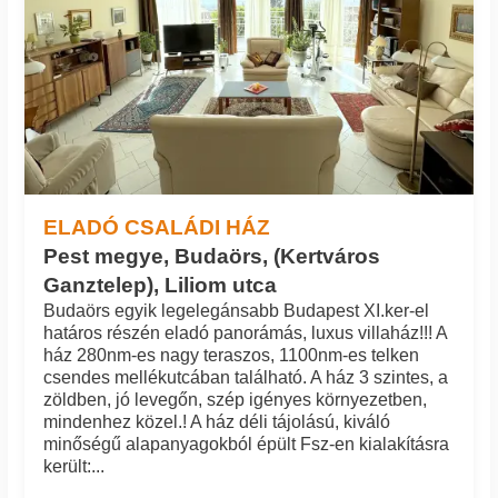
ELADÓ CSALÁDI HÁZ
Pest megye, Budaörs, (Kertváros
Ganztelep), Liliom utca
Budaörs egyik legelegánsabb Budapest XI.ker-el
határos részén eladó panorámás, luxus villaház!!! A
ház 280nm-es nagy teraszos, 1100nm-es telken
csendes mellékutcában található. A ház 3 szintes, a
zöldben, jó levegőn, szép igényes környezetben,
mindenhez közel.! A ház déli tájolású, kiváló
minőségű alapanyagokból épült Fsz-en kialakításra
került:...