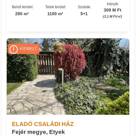
Irányár
Belső terület
Telek terület
Szobák
309 M Ft
280 m²
1100 m²
5+1
(1.1 M Ft/㎡)
Azonosító: 1078_marker
KIEMELT
ELADÓ CSALÁDI HÁZ
Fejér megye, Etyek