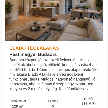
ELADÓ TÉGLALAKÁS
Pest megye, Budaörs
Budaörs központjához közeli frekventált, zöld kis
mellékutcából megközelíthető, kertes társasházban,
2. EMELETI, br 185nm-es, hasznos alapterülete 128
nm lakása Eladó A lakás jelenleg irodaként
funkcionál , tágas, világos, nagyon jó hangulatú, jó
beosztású, ahol található 6 szép nagy szoba , tea
konyha és 2 mellékhelyiség. Kis ráfordítással a...
Irányár
Belső terület
Szobák
135 M Ft
128 m²
5