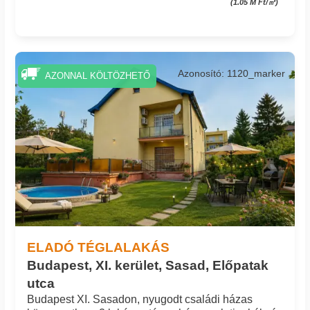
(1.05 M Ft/㎡)
Azonosító: 1120_marker
AZONNAL KÖLTÖZHETŐ
ELADÓ TÉGLALAKÁS
Budapest, XI. kerület, Sasad, Előpatak
utca
Budapest XI. Sasadon, nyugodt családi házas