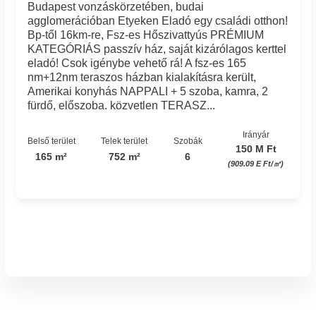
Budapest vonzáskörzetében, budai
agglomerációban Etyeken Eladó egy családi otthon!
Bp-től 16km-re, Fsz-es Hőszivattyús PRÉMIUM
KATEGÓRIÁS passzív ház, saját kizárólagos kerttel
eladó! Csok igénybe vehető rá! A fsz-es 165
nm+12nm teraszos házban kialakításra került,
Amerikai konyhás NAPPALI + 5 szoba, kamra, 2
fürdő, előszoba. közvetlen TERASZ...
Irányár
Belső terület
Telek terület
Szobák
150 M Ft
165 m²
752 m²
6
(909.09 E Ft/㎡)