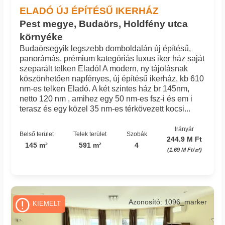
ELADÓ ÚJ ÉPÍTÉSŰ IKERHÁZ
Pest megye, Budaörs, Holdfény utca
környéke
Budaörsegyik legszebb domboldalán új építésű,
panorámás, prémium kategóriás luxus iker ház saját
szeparált telken Eladó! A modern, ny tájolásnak
köszönhetően napfényes, új építésű ikerház, kb 610
nm-es telken Eladó. A két szintes ház br 145nm,
netto 120 nm , amihez egy 50 nm-es fsz-i és em i
terasz és egy közel 35 nm-es térkövezett kocsi...
Irányár
Belső terület
Telek terület
Szobák
244.9 M Ft
145 m²
591 m²
4
(1.69 M Ft/㎡)
Azonosító: 1096_marker
KIEMELT