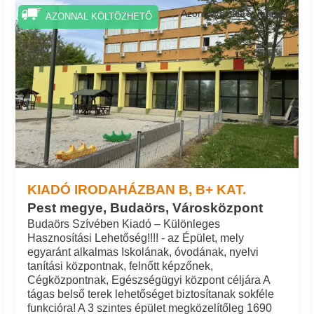
Azonosító: 1116_marker
AZONNAL KÖLTÖZHETŐ
KIADÓ IRODAHÁZBAN B, B+ KAT.
Pest megye, Budaörs, Városközpont
Budaörs Szívében Kiadó – Különleges
Hasznosítási Lehetőség!!!! - az Épület, mely
egyaránt alkalmas Iskolának, óvodának, nyelvi
tanítási központnak, felnőtt képzőnek,
Cégközpontnak, Egészségügyi központ céljára A
tágas belső terek lehetőséget biztosítanak sokféle
funkcióra! A 3 szintes épület megközelítőleg 1690