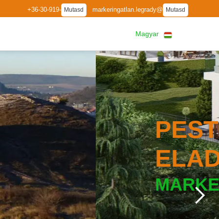
+36-30-919-
markeringatlan.legrady@
Mutasd
Mutasd
Magyar