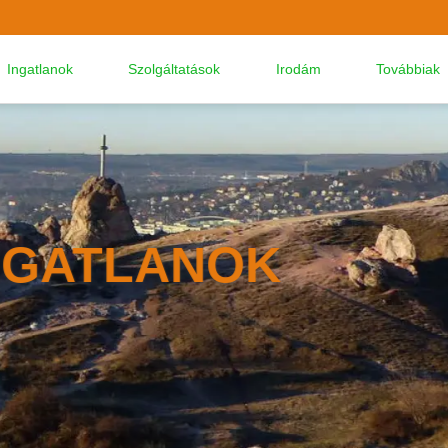
Ingatlanok
Szolgáltatások
Irodám
Továbbiak
 BUDAI RÉSZÉN
TLANOK
AN