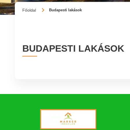
Főoldal
Budapesti lakások
Slide 2 of 3.
BUDAPESTI LAKÁSOK